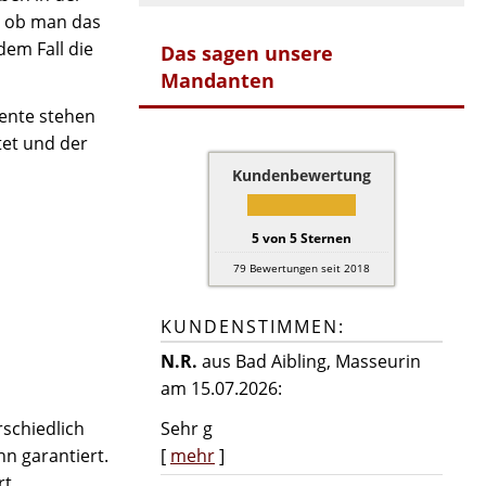
, ob man das
dem Fall die
Das sagen unsere
Mandanten
Rente stehen
tet und der
Kundenbewertung
5
von
5
Sternen
79
Bewertungen seit 2018
KUNDENSTIMMEN:
N.R.
aus Bad Aibling
, Masseurin
am 15.07.2026:
schiedlich
Sehr g
nn garantiert.
[
mehr
]
rt.