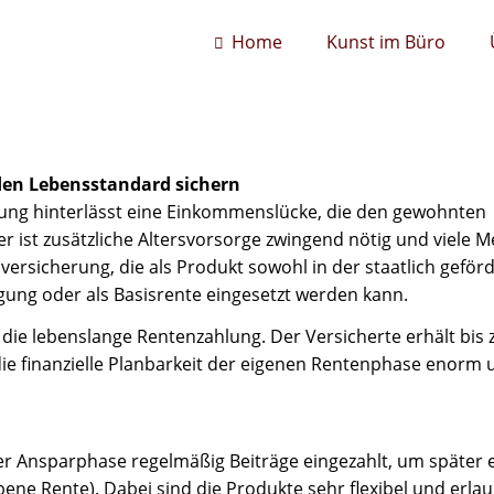
Home
Kunst im Büro
den Lebensstandard sichern
rung hinterlässt eine Einkommenslücke, die den gewohnten
 ist zusätzliche Altersvorsorge zwingend nötig und viele 
versicherung, die als Produkt sowohl in der staatlich geför
rgung oder als Basisrente eingesetzt werden kann.
t die lebenslange Rentenzahlung. Der Versicherte erhält bis
t die finanzielle Planbarkeit der eigenen Rentenphase enorm
r Ansparphase regelmäßig Beiträge eingezahlt, um später 
 Rente). Dabei sind die Produkte sehr flexibel und erlau