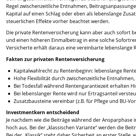
Regel zwischenzeitliche Entnahmen, Beitragsanpassunge
Kapital auf einen Schlag oder eben als lebenslange Zusat
steuerlichen Effekte vorher beachtet werden.
Die private Rentenversicherung kann aber auch sofort be
und einen höheren Einmalbetrag in eine solche Sofortre
Versicherte erhält daraus eine vereinbarte lebenslange 
Fakten zur privaten Rentenversicherung
Kapitalwahlrecht zu Rentenbeginn: lebenslange Rent
Hohe Flexibilität durch zwischenzeitliche Entnahme
Bei Todesfall während Rentengarantiezeit erhalten H
Bei lebenslanger Rente wird nur Ertragsanteil versteu
Zusatzbausteine vereinbar (z.B. für Pflege und BU-Vo
Investmentkern entscheidend
Je nachdem wie die Beiträge während der Ansparphase in
hoch aus. Bei der „klassischen Variante“ werden die Beit
Bei der „Klassik“ steht daher Sicherheit an erster Stelle,