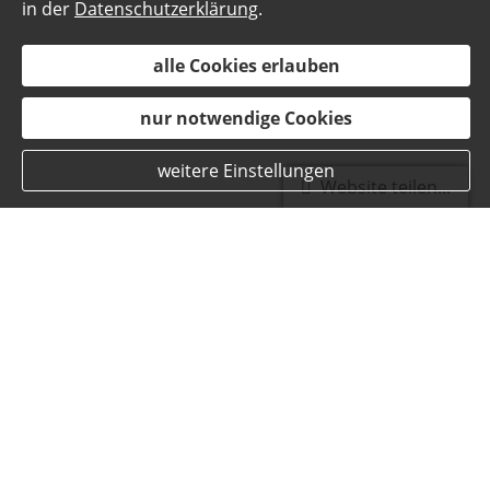
in der
Datenschutzerklärung
.
alle Cookies erlauben
nur notwendige Cookies
weitere Einstellungen
Website teilen...
Unsere Büroräume
Wir freuen uns Sie in unseren frisch renovierten
Büroräumen in Eiselfing begrüßen zu dürfen.
Hier bieten wir Ihnen neben ausreichenden
Parkmöglichkeiten mit einfacher Zufahrt helle
freundliche Beratunsplätze. Natürlich auch mit
abgetrenntem Beratungszimmer. Kinder können
während der Beratung in unserer Spielecke