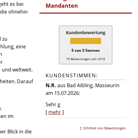
eht es bei
Mandanten
, die ohnehin
Kundenbewertung
l zu
hlung, eine
5
von
5
Sternen
m
79
Bewertungen seit 2018
ür
 und weltweit.
KUNDENSTIMMEN:
nheiten. Darauf
N.R.
aus Bad Aibling
, Masseurin
am 15.07.2026:
Sehr g
.
[
mehr
]
nen im
Echtheit von Bewertungen
 Blick in die